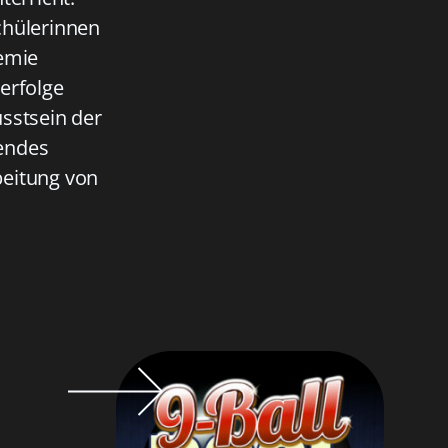
Schülerinnen
demie
erfolge
sstsein der
rendes
beitung von