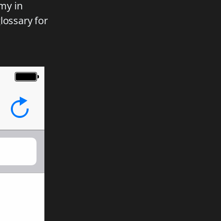
my in
lossary for