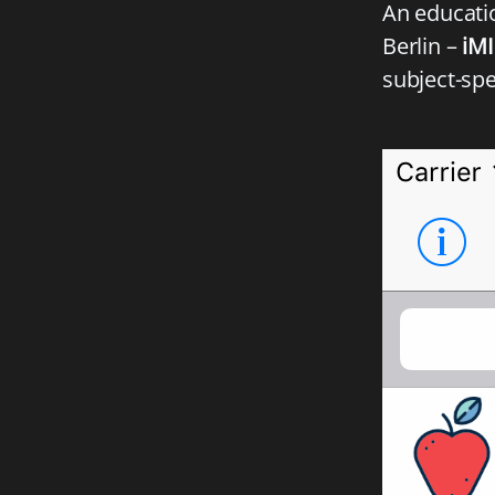
An educati
Berlin –
iMI
subject-spe